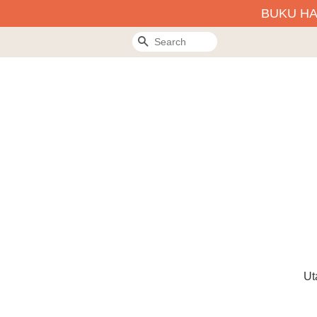
BUKU H
Search
Ut