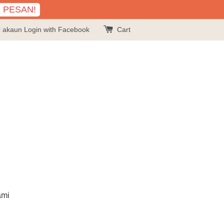
K PESAN!
r akaun
Login with Facebook
Cart
ami