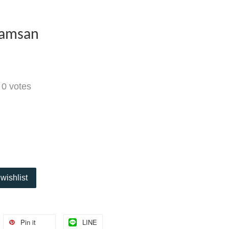
Hamsan
-
0
votes
wishlist
Pin it
LINE