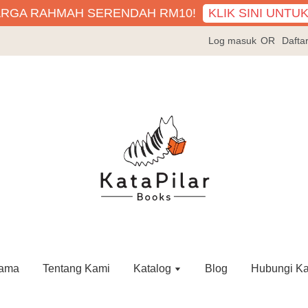
KLIK SINI UNTU
ARGA RAHMAH SERENDAH RM10!
Log masuk
OR
Dafta
ama
Tentang Kami
Katalog
Blog
Hubungi K