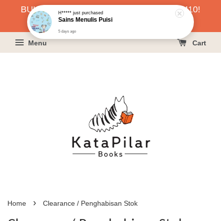
BUKU HARGA RAHMAH SERENDAH RM10!
KLIK SINI UNTUK PESAN!
Menu
Cart
›
Home
Clearance / Penghabisan Stok