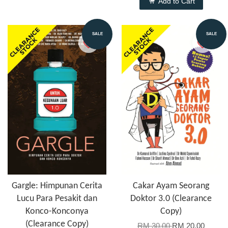
Add to Cart
SALE
SALE
Gargle: Himpunan Cerita
Cakar Ayam Seorang
Lucu Para Pesakit dan
Doktor 3.0 (Clearance
Konco-Konconya
Copy)
(Clearance Copy)
RM 30.00
RM 20.00