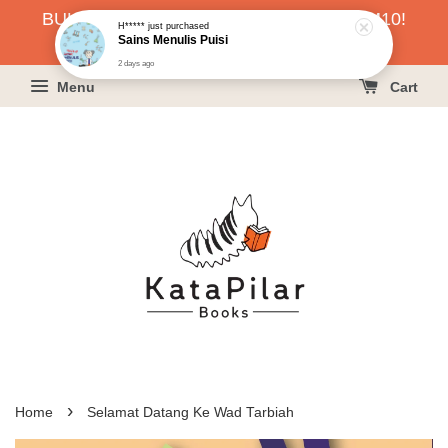
BUKU HARGA RAHMAH SERENDAH RM10!
H*****
just purchased
Sains Menulis Puisi
KLIK SINI UNTUK PESAN!
2 days ago
Menu
Cart
›
Home
Selamat Datang Ke Wad Tarbiah