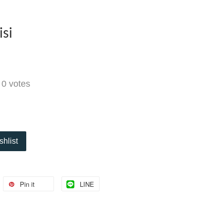
isi
-
0
votes
shlist
Pin it
LINE