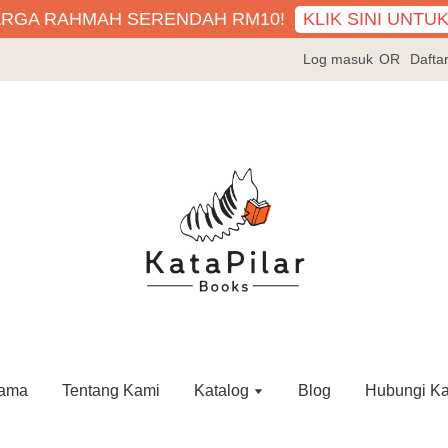
KLIK SINI UNTU
ARGA RAHMAH SERENDAH RM10!
Log masuk
OR
Dafta
ama
Tentang Kami
Katalog
Blog
Hubungi K