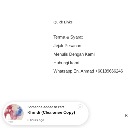
Quick Links
Terma & Syarat
Jejak Pesanan
Menulis Dengan Kami
Hubungi kami
Whatsapp En. Ahmad +60189666246
Someone
added to cart
K
Khuldi (Clearance Copy)
6 hours ago