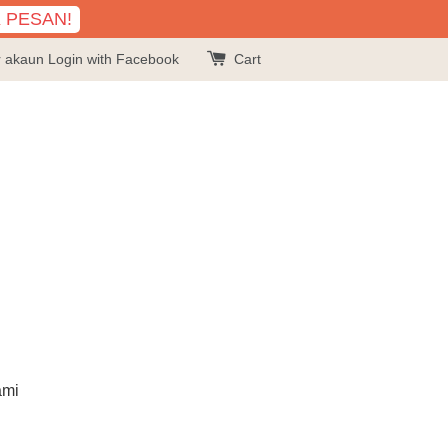
K PESAN!
r akaun
Login with Facebook
Cart
ami