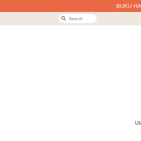
BUKU H
Search
Ut