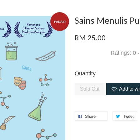
Sains Menulis Pu
PANAS!
RM 25.00
Ratings:
0
Quantity
Sold Out
Add to wi
Share
Tweet