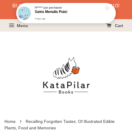
BUKU HARGA RAHMAH SERENDAH RM10!
H*****
just purchased
Sains Menulis Puisi
KLIK SINI UNTUK PESAN!
3 days ago
Menu
Cart
›
Home
Recalling Forgotten Tastes: Of Illustrated Edible
Plants, Food and Memories