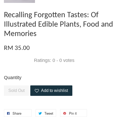
Recalling Forgotten Tastes: Of
Illustrated Edible Plants, Food and
Memories
RM 35.00
Ratings:
0
-
0
votes
Quantity
Sold Out
Add to wishlist
Share
Tweet
Pin it