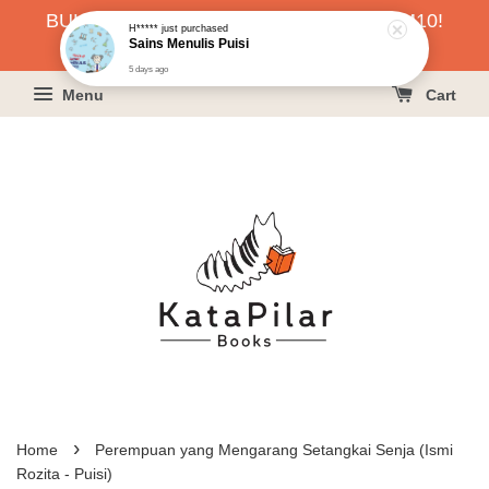
BUKU HARGA RAHMAH SERENDAH RM10!
H*****
just purchased
Sains Menulis Puisi
KLIK SINI UNTUK PESAN!
5 days ago
Menu
Cart
›
Home
Perempuan yang Mengarang Setangkai Senja (Ismi
Rozita - Puisi)