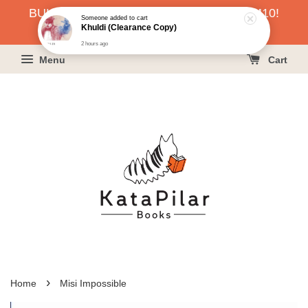
BUKU HARGA RAHMAH SERENDAH RM10!
Someone
added to cart
Khuldi (Clearance Copy)
KLIK SINI UNTUK PESAN!
2 hours ago
Menu
Cart
›
Home
Misi Impossible