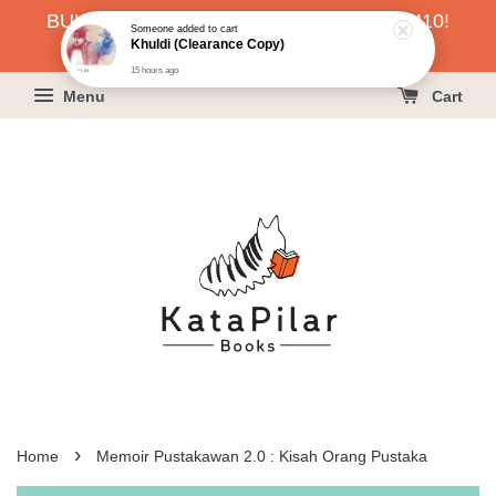
BUKU HARGA RAHMAH SERENDAH RM10!
Someone
added to cart
Khuldi (Clearance Copy)
KLIK SINI UNTUK PESAN!
15 hours ago
Menu
Cart
›
Home
Memoir Pustakawan 2.0 : Kisah Orang Pustaka