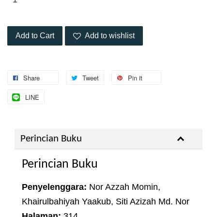
Add to Cart
Add to wishlist
Share
Tweet
Pin it
LINE
Perincian Buku
Perincian Buku
Penyelenggara:
Nor Azzah Momin,
Khairulbahiyah Yaakub, Siti Azizah Md. Nor
Halaman:
314