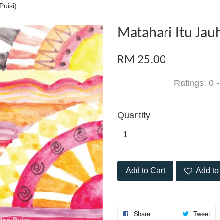
Puisi)
Matahari Itu Jau
RM 25.00
Ratings:
0
Quantity
Add to Cart
Add to 
Share
Tweet