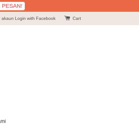
K PESAN!
r akaun
Login with Facebook
Cart
ami