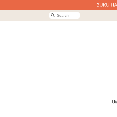
BUKU H
Search
Ut