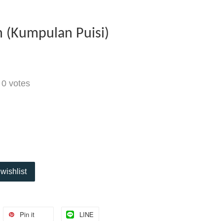
h (Kumpulan Puisi)
-
0
votes
wishlist
Pin it
LINE