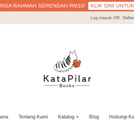
KLIK SINI UNTU
ARGA RAHMAH SERENDAH RM10!
Log masuk
OR
Dafta
ama
Tentang Kami
Katalog
Blog
Hubungi K