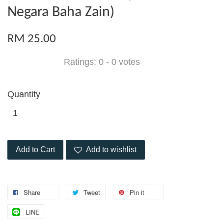
Negara Baha Zain)
RM 25.00
Ratings:
0
-
0
votes
Quantity
Add to Cart
Add to wishlist
Share
Tweet
Pin it
LINE