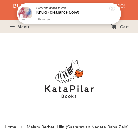
Someone
added to cart
BUKU HARGA RAHMAH SERENDAH RM10!
Khuldi (Clearance Copy)
12 hours ago
KLIK SINI UNTUK PESAN!
Menu
Cart
›
Home
Malam Berbau Lilin (Sasterawan Negara Baha Zain)