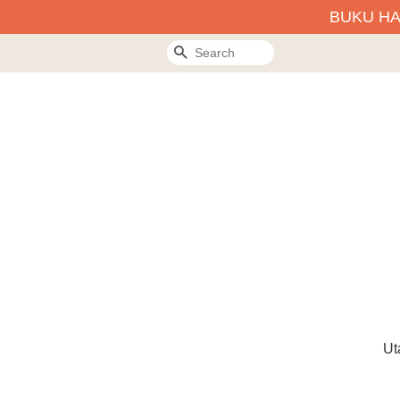
BUKU H
Search
Ut