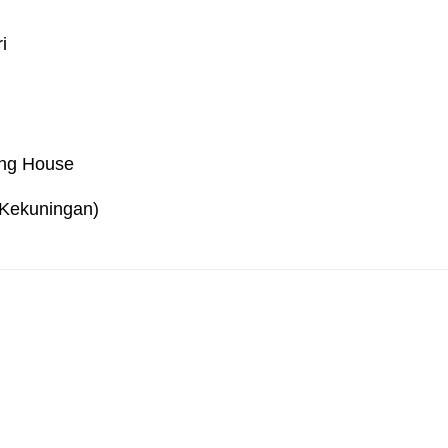
i
ing House
Kekuningan)