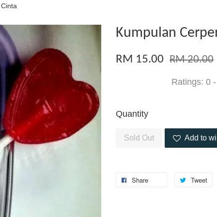
Cinta
Kumpulan Cerpen
RM 15.00
RM 20.00
Ratings:
0
Quantity
Sold Out
Add to wi
Share
Tweet