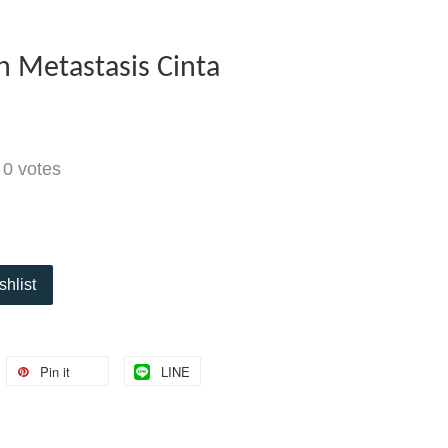
 Metastasis Cinta
-
0
votes
shlist
Pin it
LINE