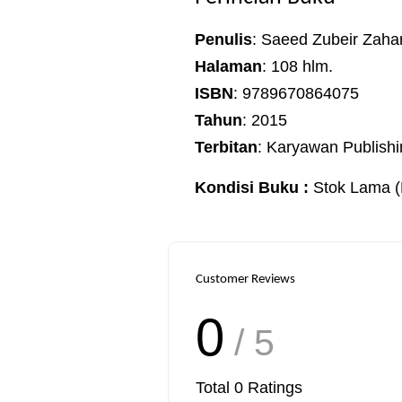
Penulis
: Saeed Zubeir Zahar
Halaman
: 108 hlm.
ISBN
: 9789670864075
Tahun
: 2015
Terbitan
: Karyawan Publish
Kondisi Buku :
Stok Lama (
Customer Reviews
0
/ 5
Total
0
Ratings