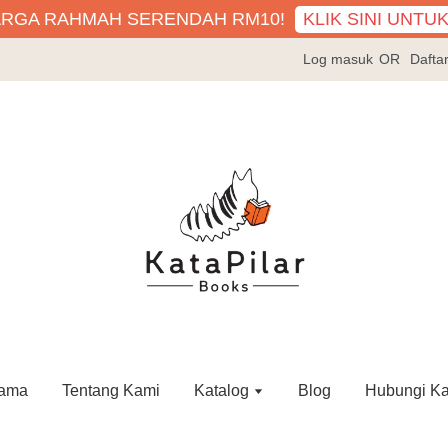
KLIK SINI UNTU
ARGA RAHMAH SERENDAH RM10!
Log masuk
OR
Dafta
ama
Tentang Kami
Katalog
Blog
Hubungi K