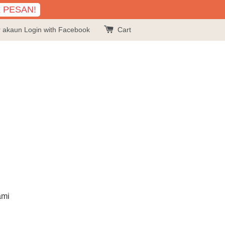
K PESAN!
r akaun
Login with Facebook
Cart
ami