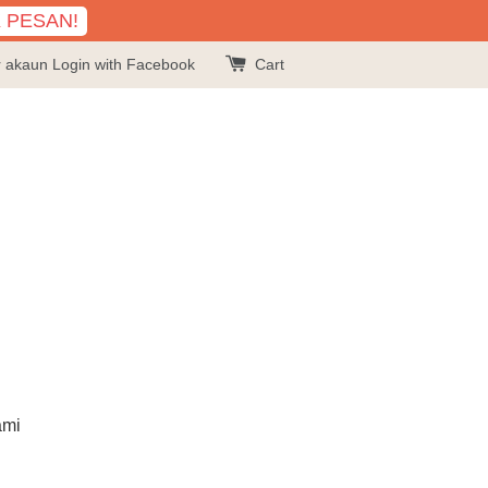
K PESAN!
r akaun
Login with Facebook
Cart
ami