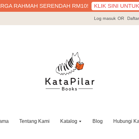
KLIK SINI UNTU
ARGA RAHMAH SERENDAH RM10!
Log masuk
OR
Dafta
ama
Tentang Kami
Katalog
Blog
Hubungi K