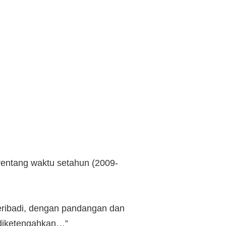
 rentang waktu setahun (2009-
 peribadi, dengan pandangan dan
n diketengahkan…”