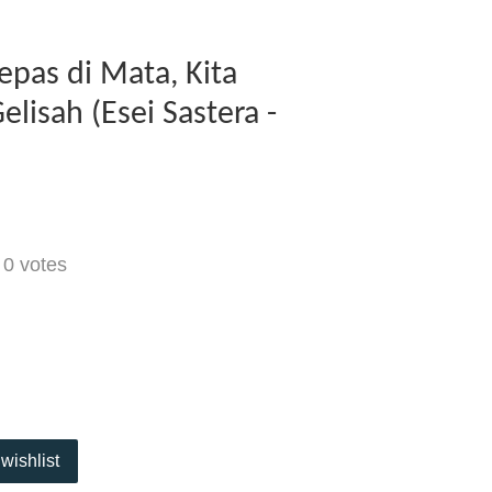
epas di Mata, Kita
lisah (Esei Sastera -
-
0
votes
wishlist