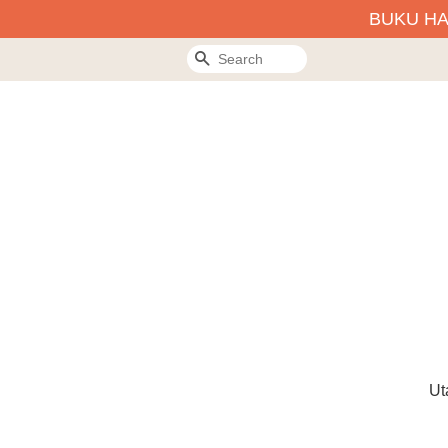
BUKU H
Search
Ut