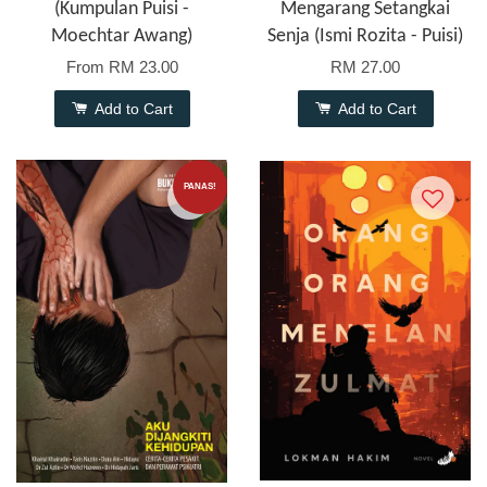
(Kumpulan Puisi -
Mengarang Setangkai
Moechtar Awang)
Senja (Ismi Rozita - Puisi)
From
RM 23.00
RM 27.00
Add to Cart
Add to Cart
PANAS!