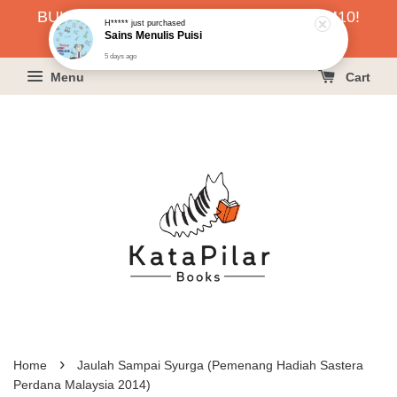
BUKU HARGA RAHMAH SERENDAH RM10!
H*****
just purchased
Sains Menulis Puisi
KLIK SINI UNTUK PESAN!
5 days ago
Menu
Cart
›
Home
Jaulah Sampai Syurga (Pemenang Hadiah Sastera
Perdana Malaysia 2014)