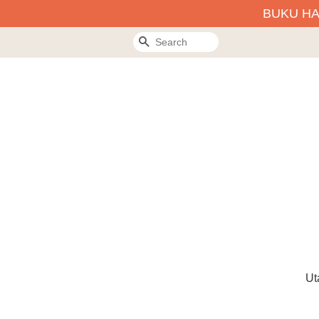
BUKU H
Search
Ut