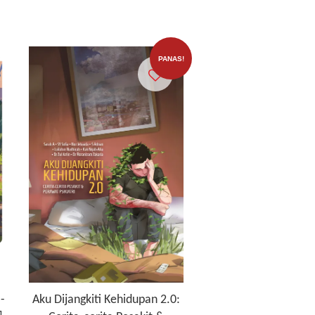
PANAS!
-
Aku Dijangkiti Kehidupan 2.0: