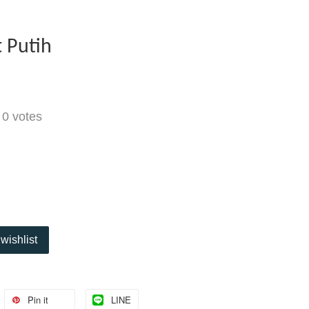
 Putih
-
0
votes
wishlist
Pin it
LINE