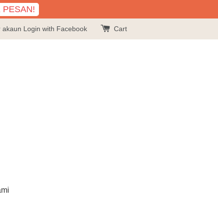
K PESAN!
r akaun
Login with Facebook
Cart
ami