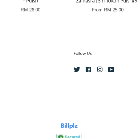
- Puisi)
Zaihasra [Siri Tokoh Puisi #9
RM 26.00
From
RM 25.00
Follow Us
Twitter
Facebook
Instagram
YouTube