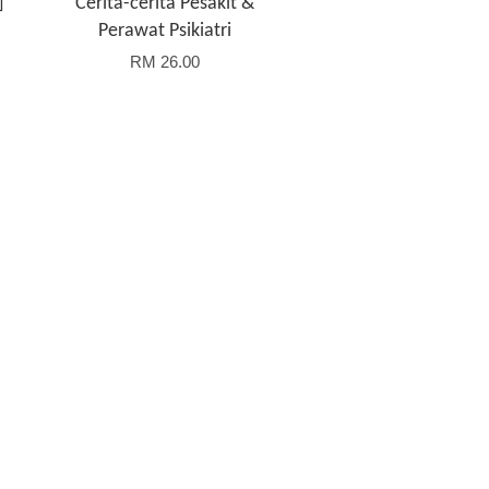
]
Cerita-cerita Pesakit &
Perawat Psikiatri
RM 26.00