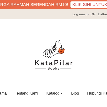
KLIK SINI UNTU
ARGA RAHMAH SERENDAH RM10!
Log masuk
OR
Dafta
ama
Tentang Kami
Katalog
Blog
Hubungi K