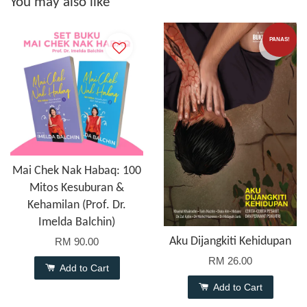
You may also like
PANAS!
Mai Chek Nak Habaq: 100
Mitos Kesuburan &
Kehamilan (Prof. Dr.
Imelda Balchin)
Aku Dijangkiti Kehidupan
RM 90.00
RM 26.00
Add to Cart
Add to Cart