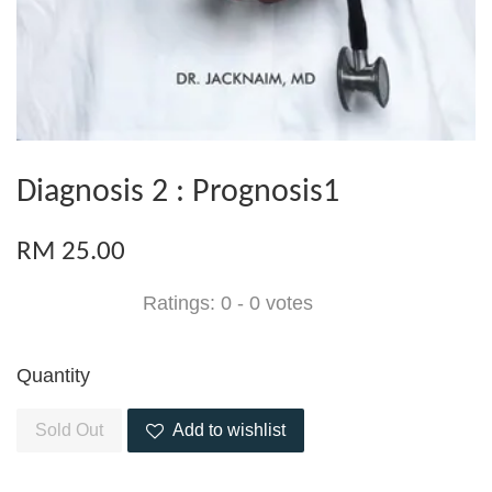
Diagnosis 2 : Prognosis1
RM 25.00
Ratings:
0
-
0
votes
Quantity
Sold Out
Add to wishlist