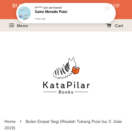
BUKU HARGA RAHMAH SERENDAH RM10!
H*****
just purchased
Sains Menulis Puisi
KLIK SINI UNTUK PESAN!
3 days ago
Menu
Cart
›
Home
Bulan Empat Segi (Risalah Tukang Puisi Isu 3: Julai
2019)