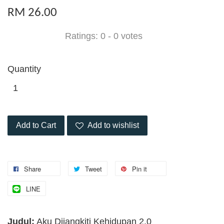
RM 26.00
Ratings:
0
-
0
votes
Quantity
Add to Cart
Add to wishlist
Share
Tweet
Pin it
LINE
Judul:
Aku Dijangkiti Kehidupan 2.0