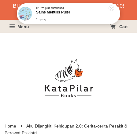
5 days ago
BUKU HARGA RAHMAH SERENDAH RM10!
KLIK SINI UNTUK PESAN!
Menu
Cart
›
Home
Aku Dijangkiti Kehidupan 2.0: Cerita-cerita Pesakit &
Perawat Psikiatri