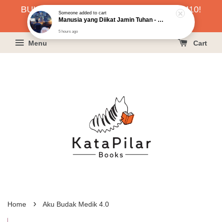
BUKU HARGA RAHMAH SERENDAH RM10!
Someone
added to cart
Manusia yang Diikat Jamin Tuhan - Khoo Phau Liang
KLIK SINI UNTUK PESAN!
5 hours ago
Menu
Cart
›
Home
Aku Budak Medik 4.0