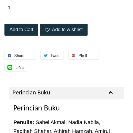
Add to Cart
Add to wishlist
Share
Tweet
Pin it
LINE
Perincian Buku
Perincian Buku
Penulis:
Sahel Akmal, Nadia Nabila,
Faqihah Shahar, Athirah Hamzah, Amirul