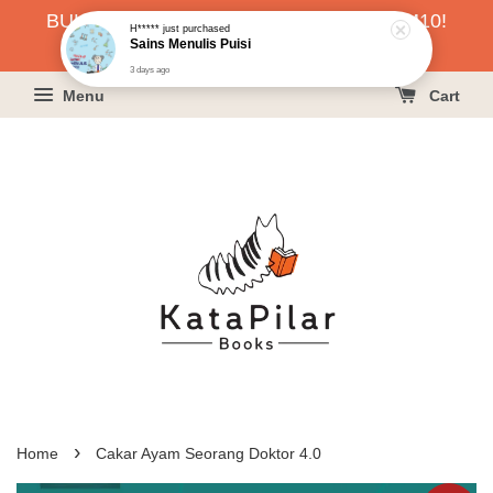
BUKU HARGA RAHMAH SERENDAH RM10!
H*****
just purchased
Sains Menulis Puisi
KLIK SINI UNTUK PESAN!
3 days ago
Menu
Cart
›
Home
Cakar Ayam Seorang Doktor 4.0