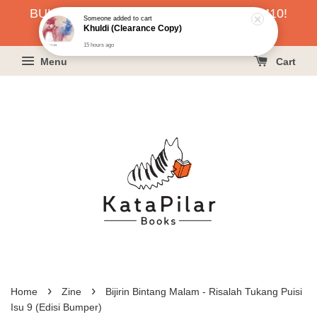
BUKU HARGA RAHMAH SERENDAH RM10!
Someone
added to cart
Khuldi (Clearance Copy)
KLIK SINI UNTUK PESAN!
15 hours ago
Menu
Cart
›
›
Home
Zine
Bijirin Bintang Malam - Risalah Tukang Puisi
Isu 9 (Edisi Bumper)