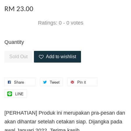
RM 23.00
Ratings:
0
-
0
votes
Quantity
Sold Out
Add to wishlist
Share
Tweet
Pin it
LINE
[PERHATIAN] Produk ini merupakan pra-pesan dan
akan dihantar setelah cetakan siap. Dijangka pada
awal Januari 2022. Terima kasih.