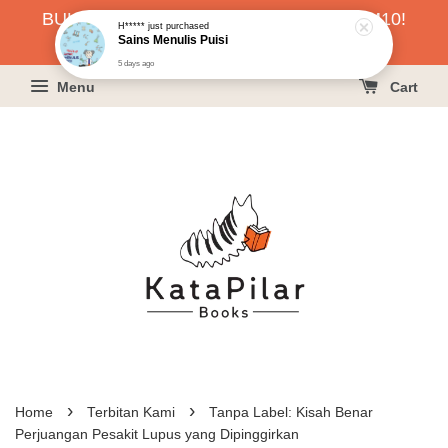
5 days ago
BUKU HARGA RAHMAH SERENDAH RM10!
KLIK SINI UNTUK PESAN!
Menu
Cart
›
›
Home
Terbitan Kami
Tanpa Label: Kisah Benar
Perjuangan Pesakit Lupus yang Dipinggirkan