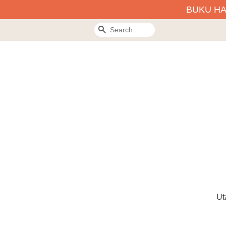
BUKU H
Search
Ut