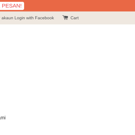
K PESAN!
r akaun
Login with Facebook
Cart
ami