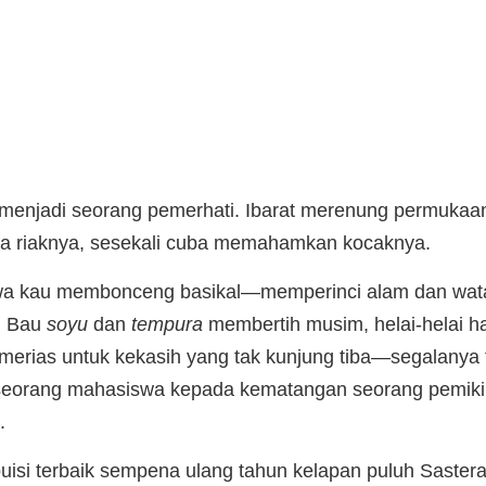
njadi seorang pemerhati. Ibarat merenung permukaan 
a riaknya, sesekali cuba memahamkan kocaknya.
 kau membonceng basikal—memperinci alam dan watak-
. Bau
soyu
dan
tempura
membertih musim, helai-helai har
merias untuk kekasih yang tak kunjung tiba—segalanya ter
n seorang mahasiswa kepada kematangan seorang pemik
.
isi terbaik sempena ulang tahun kelapan puluh Sastera