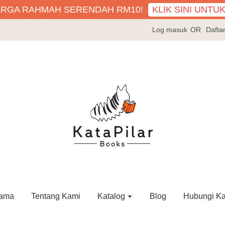
KLIK SINI UNTU
ARGA RAHMAH SERENDAH RM10!
Log masuk
OR
Dafta
ama
Tentang Kami
Katalog
Blog
Hubungi K