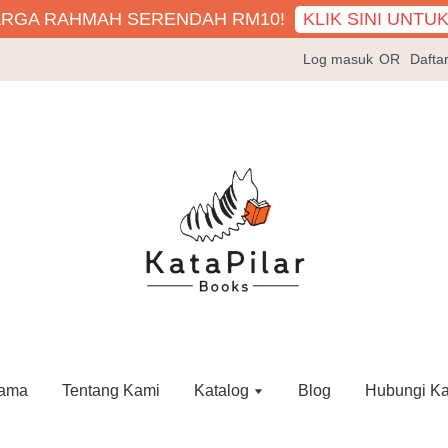
KLIK SINI UNTU
ARGA RAHMAH SERENDAH RM10!
Log masuk
OR
Dafta
ama
Tentang Kami
Katalog
Blog
Hubungi K