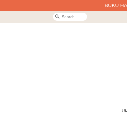
BUKU H
Search
Ut