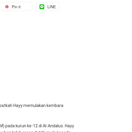
Pin it
LINE
dapatkah Hayy memulakan kembara 
) pada kurun ke-12 di Al-Andalus. Hayy 