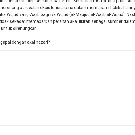
 dibesarkan oleh seekor rusa betina. Kematian rusa betina pada suatu 
 merenung persoalan eksistensialisme dalam memahami hakikat diri
ha Wujud yang Wajib baginya Wujud (al-Maujūd al-Wājib al-Wujūd). Nask
tidak sekadar memaparkan peranan akal fikiran sebagai sumber dalam
 untuk direnungkan: 
gapai dengan akal nazari?