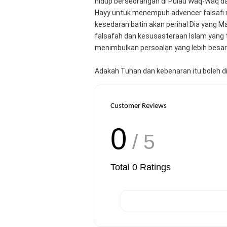
hidup berseorangan di Pulau Waq-Waq dan
Hayy untuk menempuh advencer falsafi
kesedaran batin akan perihal Dia yang Ma
falsafah dan kesusasteraan Islam yang 
menimbulkan persoalan yang lebih besar
Adakah Tuhan dan kebenaran itu boleh di
Customer Reviews
0
/ 5
Total
0
Ratings