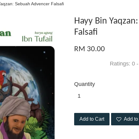
Yaqzan: Sebuah Advencer Falsafi
Hayy Bin Yaqzan
Falsafi
RM 30.00
Ratings:
0
Quantity
Add to Cart
Add to 