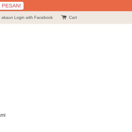
K PESAN!
r akaun
Login with Facebook
Cart
ami