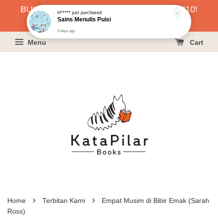
H*****
just purchased
BUKU HARGA RAHMAH SERENDAH RM10!
Sains Menulis Puisi
5 days ago
KLIK SINI UNTUK PESAN!
Menu
Cart
›
›
Home
Terbitan Kami
Empat Musim di Bibir Emak (Sarah
Ross)