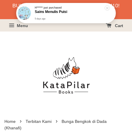
BUKU HARGA RAHMAH SERENDAH RM10!
5 days ago
KLIK SINI UNTUK PESAN!
Menu
Cart
›
›
Home
Terbitan Kami
Bunga Bengkok di Dada
(Khanafi)