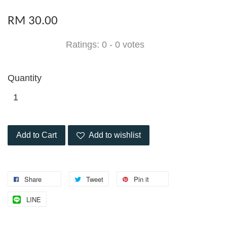
RM 30.00
Ratings:
0
-
0
votes
Quantity
Add to Cart
Add to wishlist
Share
Tweet
Pin it
LINE