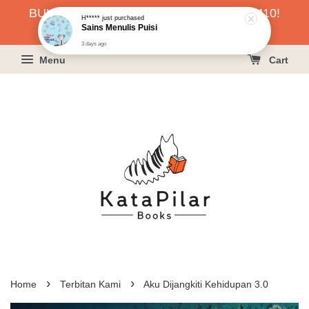
BUKU HARGA RAHMAH SERENDAH RM10!
H*****
just purchased
Sains Menulis Puisi
KLIK SINI UNTUK PESAN!
3 days ago
Menu
Cart
›
›
Home
Terbitan Kami
Aku Dijangkiti Kehidupan 3.0