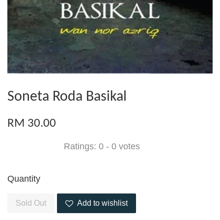
Soneta Roda Basikal
RM 30.00
Ratings:
0
-
0
votes
Quantity
Sold Out
Add to wishlist