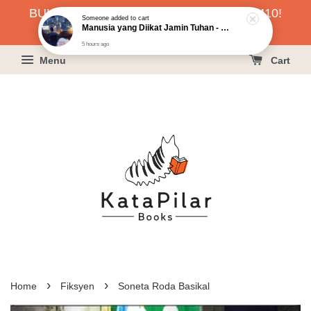
BUKU HARGA RAHMAH SERENDAH RM10!
Someone
added to cart
Manusia yang Diikat Jamin Tuhan - Khoo Phau Liang
KLIK SINI UNTUK PESAN!
5 hours ago
Menu
Cart
›
›
Home
Fiksyen
Soneta Roda Basikal