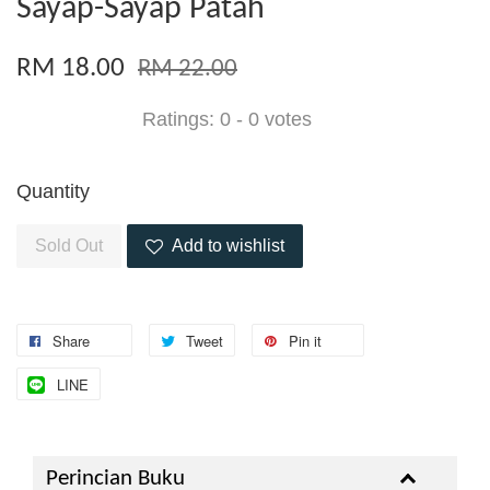
Sayap-Sayap Patah
RM 18.00
RM 22.00
Ratings:
0
-
0
votes
Quantity
Sold Out
Add to wishlist
Share
Tweet
Pin it
LINE
Perincian Buku