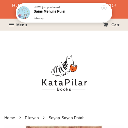
BUKU HARGA RAHMAH SERENDAH RM10!
H*****
just purchased
Sains Menulis Puisi
KLIK SINI UNTUK PESAN!
5 days ago
Menu
Cart
›
›
Home
Fiksyen
Sayap-Sayap Patah