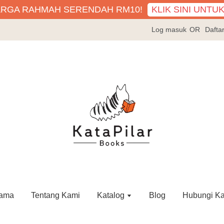
KLIK SINI UNTU
ARGA RAHMAH SERENDAH RM10!
Log masuk
OR
Dafta
ama
Tentang Kami
Katalog
Blog
Hubungi K