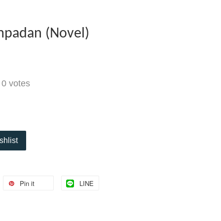
padan (Novel)
-
0
votes
shlist
Pin it
LINE