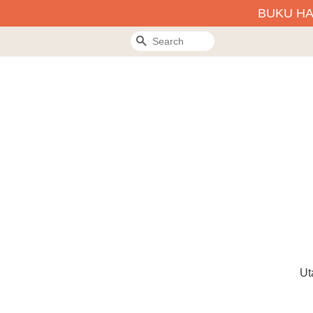
BUKU H
Search
Ut