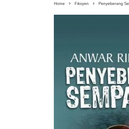
›
›
Home
Fiksyen
Penyeberang Se