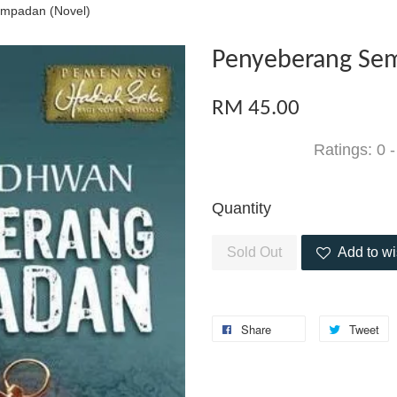
mpadan (Novel)
Penyeberang Sem
RM 45.00
Ratings:
0
Quantity
Sold Out
Add to wi
Share
Tweet