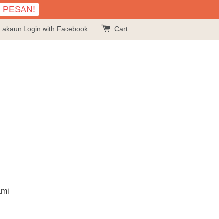
K PESAN!
r akaun
Login with Facebook
Cart
ami