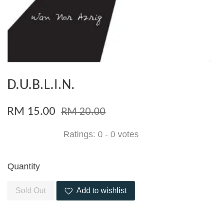
D.U.B.L.I.N.
RM 15.00
RM 20.00
Ratings:
0
-
0
votes
Quantity
Sold Out
Add to wishlist