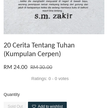
20 Cerita Tentang Tuhan
(Kumpulan Cerpen)
RM 24.00
RM 30.00
Ratings:
0
-
0
votes
Quantity
Sold Out
Add to wishlist