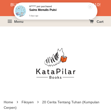
BUKU HARGA RAHMAH SERENDAH RM10!
H*****
just purchased
Sains Menulis Puisi
KLIK SINI UNTUK PESAN!
5 days ago
Menu
Cart
›
›
Home
Fiksyen
20 Cerita Tentang Tuhan (Kumpulan
Cerpen)