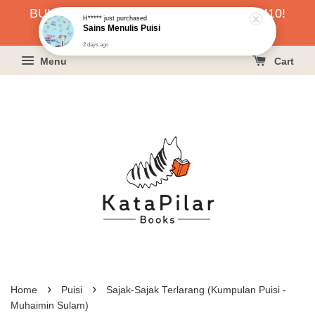
BUKU HARGA RAHMAH SERENDAH RM10!
H*****
just purchased
Sains Menulis Puisi
KLIK SINI UNTUK PESAN!
2 days ago
Menu
Cart
›
›
Home
Puisi
Sajak-Sajak Terlarang (Kumpulan Puisi -
Muhaimin Sulam)