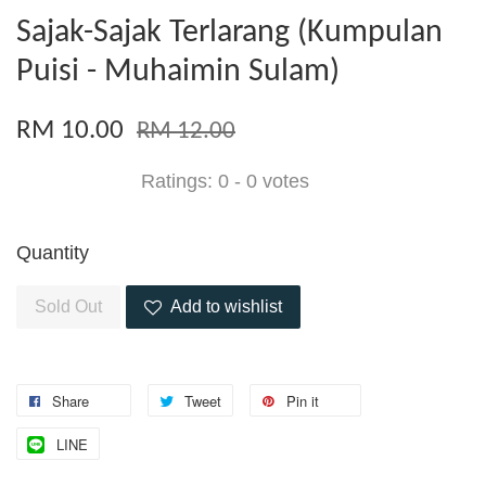
Sajak-Sajak Terlarang (Kumpulan
Puisi - Muhaimin Sulam)
RM 10.00
RM 12.00
Ratings:
0
-
0
votes
Quantity
Sold Out
Add to wishlist
Share
Tweet
Pin it
LINE