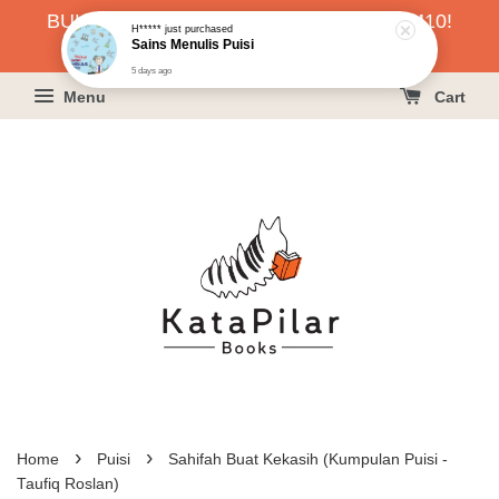
BUKU HARGA RAHMAH SERENDAH RM10!
H*****
just purchased
Sains Menulis Puisi
KLIK SINI UNTUK PESAN!
5 days ago
Menu
Cart
›
›
Home
Puisi
Sahifah Buat Kekasih (Kumpulan Puisi -
Taufiq Roslan)