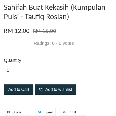
Sahifah Buat Kekasih (Kumpulan
Puisi - Taufiq Roslan)
RM 12.00
RM 15.00
Ratings:
0
-
0
votes
Quantity
Add to Cart
Add to wishlist
Share
Tweet
Pin it