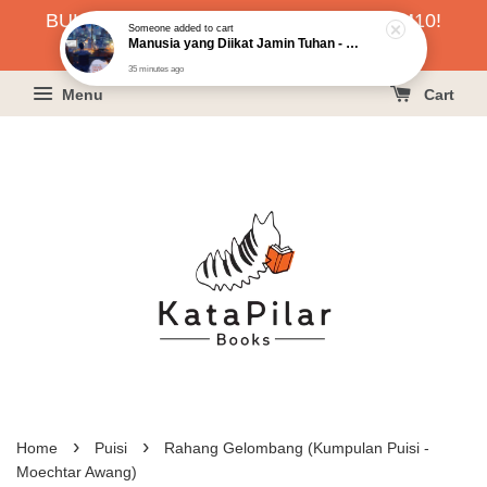
BUKU HARGA RAHMAH SERENDAH RM10!
KLIK SINI UNTUK PESAN!
Menu
Cart
›
›
Home
Puisi
Rahang Gelombang (Kumpulan Puisi -
Moechtar Awang)