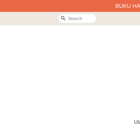
BUKU H
Search
Ut