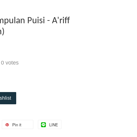
ulan Puisi - A'riff
h)
-
0
votes
shlist
Pin it
LINE