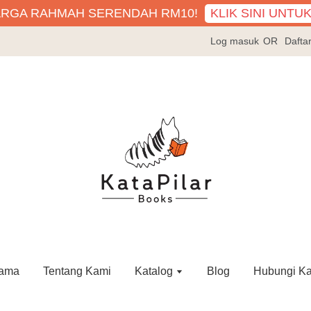
KLIK SINI UNTU
ARGA RAHMAH SERENDAH RM10!
Log masuk
OR
Dafta
ama
Tentang Kami
Katalog
Blog
Hubungi K