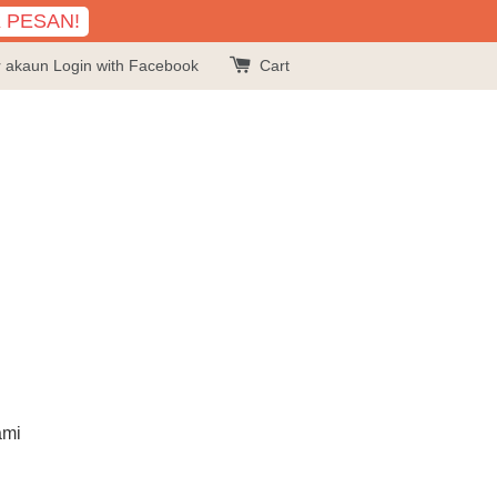
K PESAN!
r akaun
Login with Facebook
Cart
ami