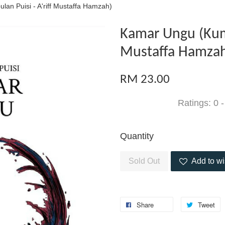
an Puisi - A'riff Mustaffa Hamzah)
Kamar Ungu (Kump
Mustaffa Hamza
RM 23.00
Ratings:
0
Quantity
Sold Out
Add to wi
Share
Tweet