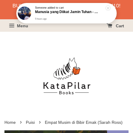
Someone
added to cart
BUKU HARGA RAHMAH SERENDAH RM10!
Manusia yang Diikat Jamin Tuhan - Khoo Phau Liang
KLIK SINI UNTUK PESAN!
5 hours ago
Menu
Cart
›
›
Home
Puisi
Empat Musim di Bibir Emak (Sarah Ross)