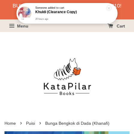
Someone
added to cart
BUKU HARGA RAHMAH SERENDAH RM10!
Khuldi (Clearance Copy)
20 hours ago
KLIK SINI UNTUK PESAN!
Menu
Cart
›
›
Home
Puisi
Bunga Bengkok di Dada (Khanafi)