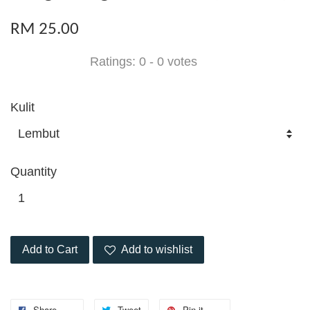
RM 25.00
Ratings:
0
-
0
votes
Kulit
Quantity
Add to Cart
Add to wishlist
Share
Tweet
Pin it