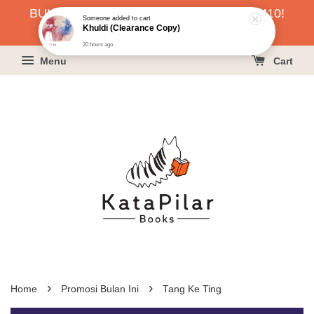
BUKU HARGA RAHMAH SERENDAH RM10!
Someone
added to cart
Khuldi (Clearance Copy)
KLIK SINI UNTUK PESAN!
20 hours ago
Menu
Cart
›
›
Home
Promosi Bulan Ini
Tang Ke Ting