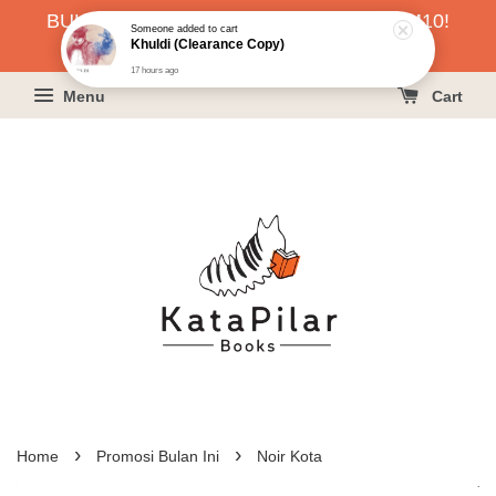
BUKU HARGA RAHMAH SERENDAH RM10!
Someone
added to cart
Khuldi (Clearance Copy)
KLIK SINI UNTUK PESAN!
17 hours ago
Menu
Cart
›
›
Home
Promosi Bulan Ini
Noir Kota