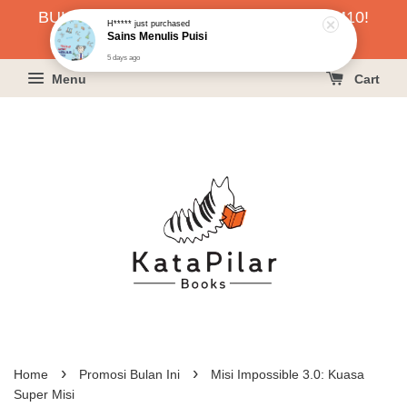
BUKU HARGA RAHMAH SERENDAH RM10!
KLIK SINI UNTUK PESAN!
Menu
Cart
›
›
Home
Promosi Bulan Ini
Misi Impossible 3.0: Kuasa
Super Misi