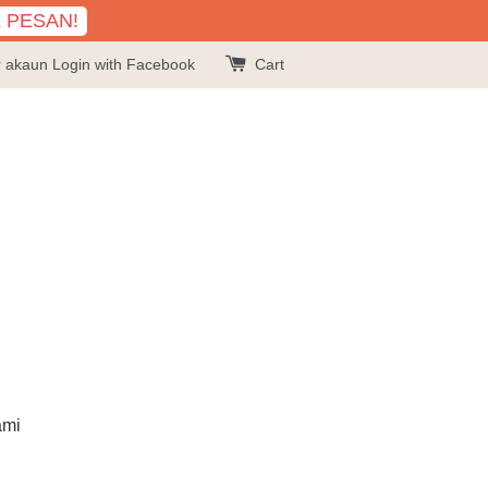
K PESAN!
r akaun
Login with Facebook
Cart
ami