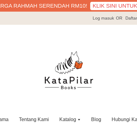
KLIK SINI UNTU
ARGA RAHMAH SERENDAH RM10!
Log masuk
OR
Dafta
ama
Tentang Kami
Katalog
Blog
Hubungi K