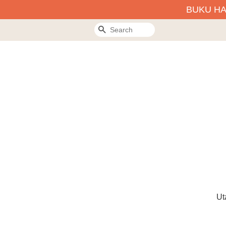
BUKU H
Search
Ut