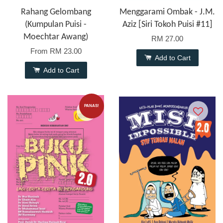
Rahang Gelombang
Menggarami Ombak - J.M.
(Kumpulan Puisi -
Aziz [Siri Tokoh Puisi #11]
Moechtar Awang)
RM 27.00
From
RM 23.00
Add to Cart
Add to Cart
PANAS!