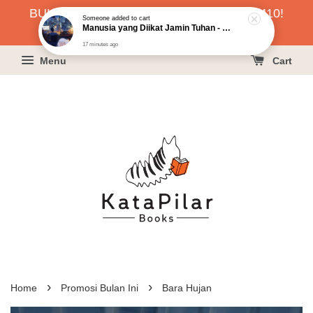
BUKU HARGA RAHMAH SERENDAH RM10!
Someone
added to cart
Manusia yang Diikat Jamin Tuhan - Khoo Phau Liang
KLIK SINI UNTUK PESAN!
17 minutes ago
Menu
Cart
›
›
Home
Promosi Bulan Ini
Bara Hujan