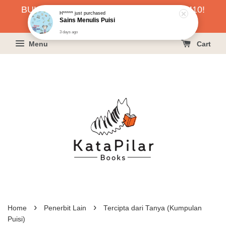
BUKU HARGA RAHMAH SERENDAH RM10!
H*****
just purchased
Sains Menulis Puisi
KLIK SINI UNTUK PESAN!
3 days ago
Menu
Cart
›
›
Home
Penerbit Lain
Tercipta dari Tanya (Kumpulan
Puisi)