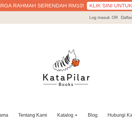
KLIK SINI UNTU
ARGA RAHMAH SERENDAH RM10!
Log masuk
OR
Dafta
ama
Tentang Kami
Katalog
Blog
Hubungi K