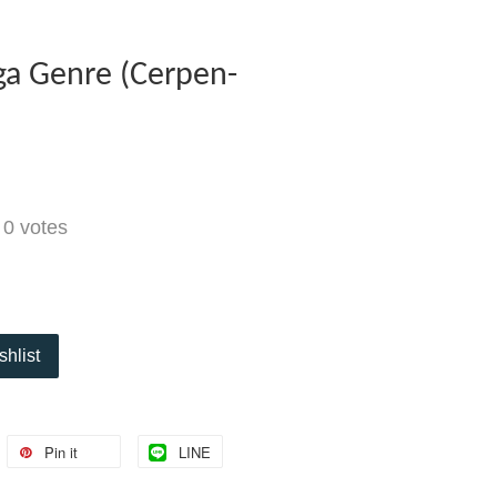
iga Genre (Cerpen-
-
0
votes
shlist
Pin it
LINE