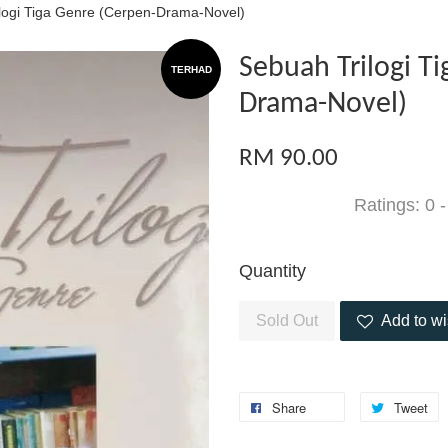
logi Tiga Genre (Cerpen-Drama-Novel)
Sebuah Trilogi T
TERHAD
Drama-Novel)
RM 90.00
Ratings:
0
Quantity
Sold Out
Add to wi
Share
Tweet