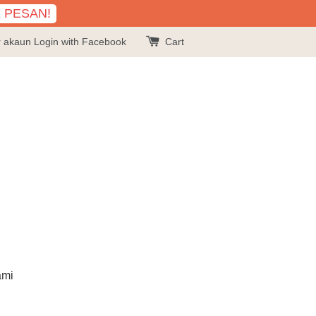
K PESAN!
r akaun
Login with Facebook
Cart
ami