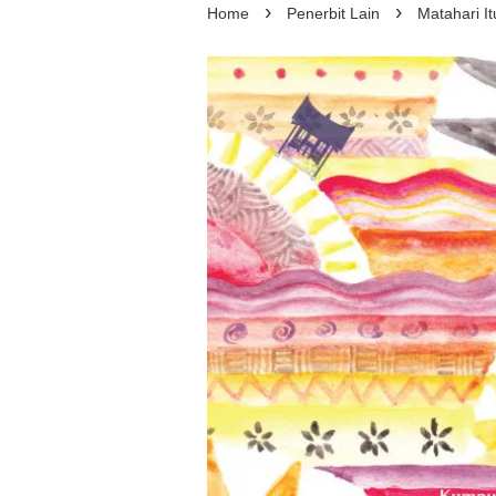
›
›
Home
Penerbit Lain
Matahari I