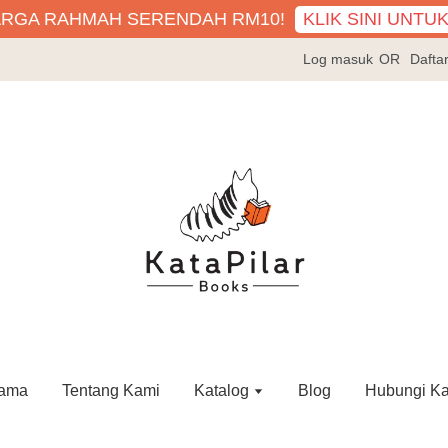
KLIK SINI UNTU
ARGA RAHMAH SERENDAH RM10!
Log masuk
OR
Dafta
ama
Tentang Kami
Katalog
Blog
Hubungi K