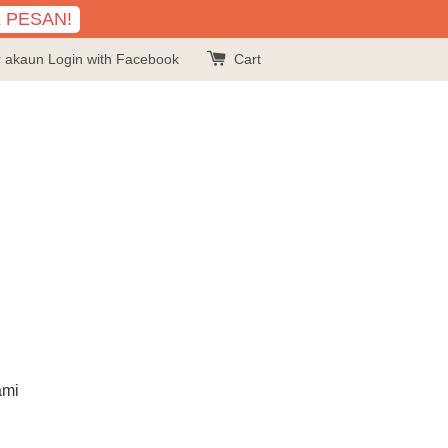
K PESAN!
r akaun
Login with Facebook
Cart
ami