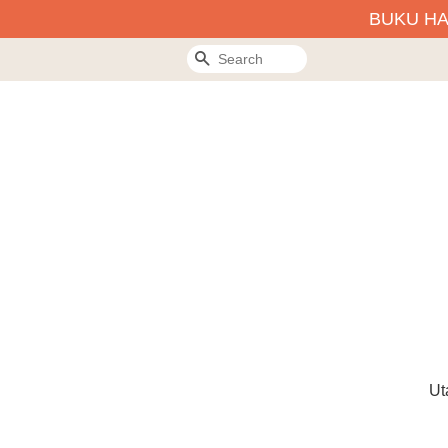
BUKU H
Search
Ut