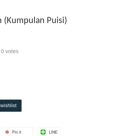
h (Kumpulan Puisi)
-
0
votes
wishlist
Pin it
LINE