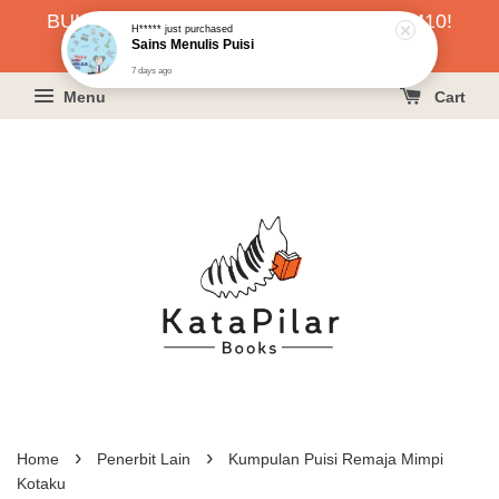
BUKU HARGA RAHMAH SERENDAH RM10!
H*****
just purchased
Sains Menulis Puisi
KLIK SINI UNTUK PESAN!
7 days ago
Menu
Cart
›
›
Home
Penerbit Lain
Kumpulan Puisi Remaja Mimpi
Kotaku