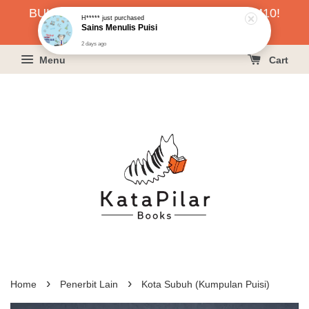
BUKU HARGA RAHMAH SERENDAH RM10!
H*****
just purchased
Sains Menulis Puisi
KLIK SINI UNTUK PESAN!
2 days ago
Menu
Cart
›
›
Home
Penerbit Lain
Kota Subuh (Kumpulan Puisi)