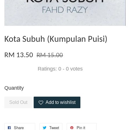
Kota Subuh (Kumpulan Puisi)
RM 13.50
RM 15.00
Ratings:
0
-
0
votes
Quantity
Sold Out
Add to wishlist
Share
Tweet
Pin it