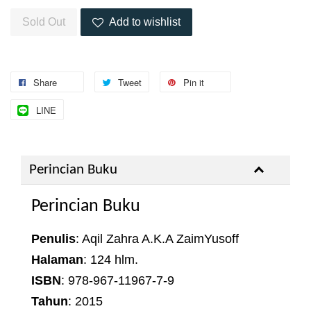
Sold Out
Add to wishlist
Share
Tweet
Pin it
LINE
Perincian Buku
Perincian Buku
Penulis
: Aqil Zahra A.K.A ZaimYusoff
Halaman
: 124 hlm.
ISBN
: 978-967-11967-7-9
Tahun
: 2015