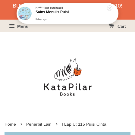
BUKU HARGA RAHMAH SERENDAH RM10!
H*****
just purchased
Sains Menulis Puisi
KLIK SINI UNTUK PESAN!
3 days ago
Menu
Cart
›
›
Home
Penerbit Lain
I Lap U: 115 Puisi Cinta