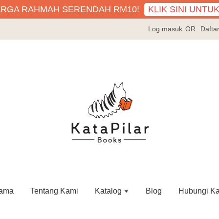
KLIK SINI UNTU
ARGA RAHMAH SERENDAH RM10!
Log masuk
OR
Dafta
ama
Tentang Kami
Katalog
Blog
Hubungi K