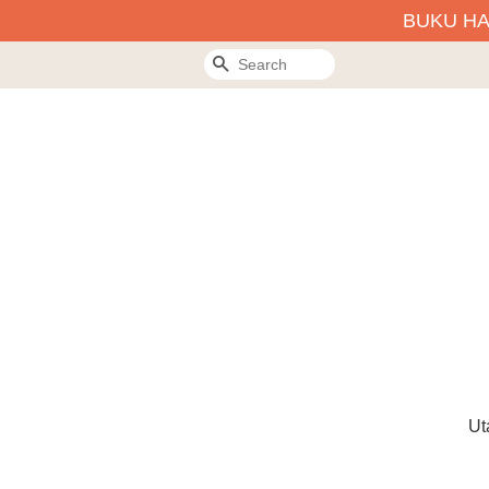
BUKU H
Search
Ut