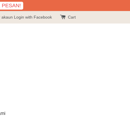
K PESAN!
r akaun
Login with Facebook
Cart
ami