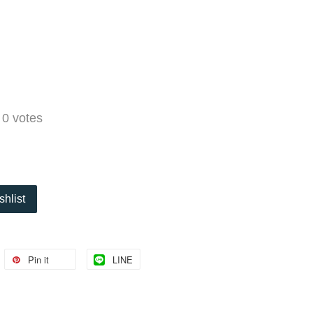
-
0
votes
shlist
Pin it
LINE