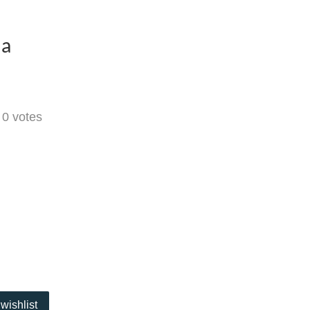
da
-
0
votes
wishlist