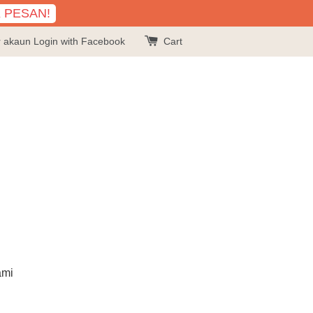
K PESAN!
r akaun
Login with Facebook
Cart
ami