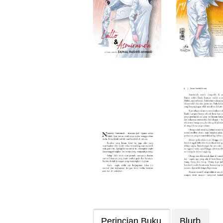
Perincian Buku
Blurb