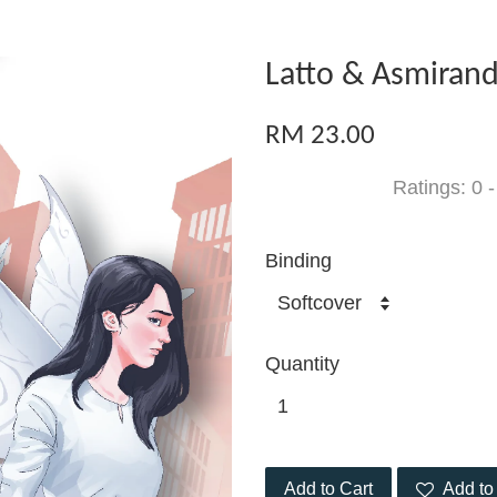
Latto & Asmiran
RM 23.00
Ratings:
0
Binding
Quantity
Add to Cart
Add to 