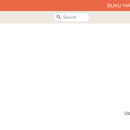
BUKU H
Search
Ut