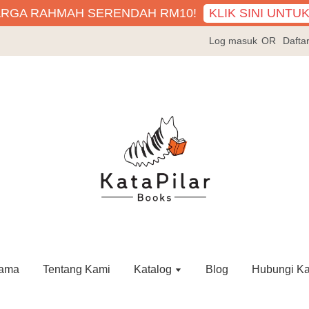
KLIK SINI UNTU
ARGA RAHMAH SERENDAH RM10!
Log masuk
OR
Dafta
ama
Tentang Kami
Katalog
Blog
Hubungi K